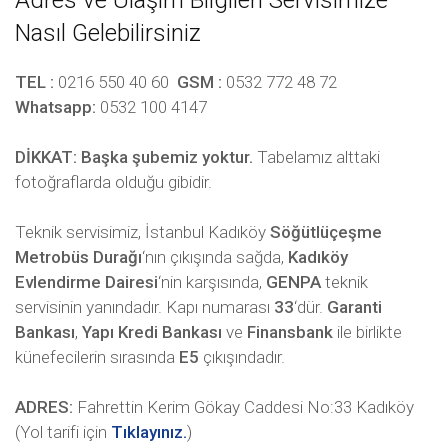
Adres ve Ulaşım Bilgileri Servisimize
Nasıl Gelebilirsiniz
TEL :
0216 550 40 60
GSM :
0532 772 48 72
Whatsapp:
0532 100 4147
DİKKAT:
Başka şubemiz yoktur.
Tabelamız alttaki
fotoğraflarda olduğu gibidir.
Teknik servisimiz, İstanbul Kadıköy
Söğütlüçeşme
Metrobüs Durağı
‘nın çıkışında sağda,
Kadıköy
Evlendirme Dairesi
‘nin karşısında,
GENPA
teknik
servisinin yanındadır. Kapı numarası
33
‘dür.
Garanti
Bankası
,
Yapı Kredi Bankası
ve
Finansbank
ile birlikte
künefecilerin sırasında
E5
çıkışındadır.
ADRES:
Fahrettin Kerim Gökay Caddesi No:33 Kadıköy
(Yol tarifi için
Tıklayınız.
)